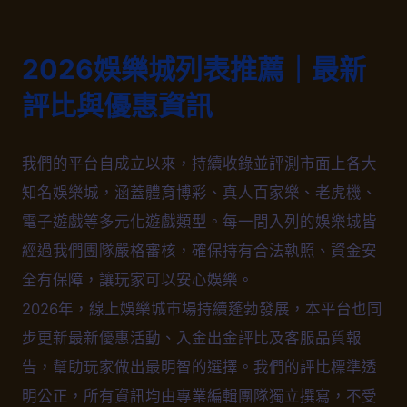
2026娛樂城列表推薦｜最新
評比與優惠資訊
我們的平台自成立以來，持續收錄並評測市面上各大
知名娛樂城，涵蓋體育博彩、真人百家樂、老虎機、
電子遊戲等多元化遊戲類型。每一間入列的娛樂城皆
經過我們團隊嚴格審核，確保持有合法執照、資金安
全有保障，讓玩家可以安心娛樂。
2026年，線上娛樂城市場持續蓬勃發展，本平台也同
步更新最新優惠活動、入金出金評比及客服品質報
告，幫助玩家做出最明智的選擇。我們的評比標準透
明公正，所有資訊均由專業編輯團隊獨立撰寫，不受